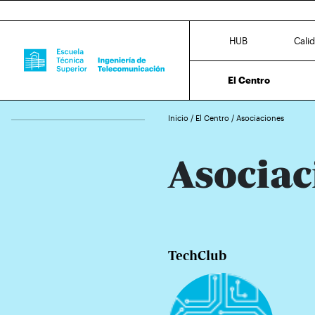
HUB
Cali
El Centro
Inicio
/
El Centro
/
Asociaciones
Asociac
TechClub