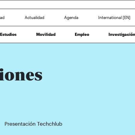
dad
Actualidad
Agenda
International [EN]
Estudios
Movilidad
Empleo
Investigació
iones
Presentación Techchlub