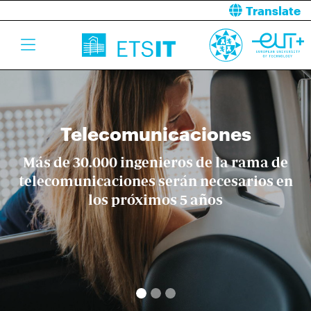
Translate
La ETSIT
Ingenieros de Telecomunicaciones
competentes y responsables con su
trabajo, comprometidos con la sociedad
en la que viven e implicados en su
Telecomunicaciones
continua mejora
Más de 30.000 ingenieros de la rama de
telecomunicaciones serán necesarios en
los próximos 5 años