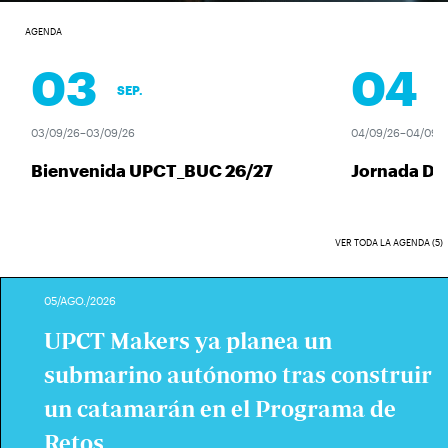
AGENDA
03
04
SEP.
SEP
03/09/26–03/09/26
04/09/26–04/09/26
Bienvenida UPCT_BUC 26/27
Jornada Des
VER TODA LA AGENDA (5)
05/AGO./2026
UPCT Makers ya planea un
submarino autónomo tras construir
un catamarán en el Programa de
Retos