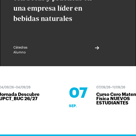
una empresa líder en
bebidas naturales
Cátedras
Alumno
07
4/09/26–04/09/26
07/09/26–11/09/26
ornada Descubre
Curso Cero Matemá
PCT_BUC 26/27
Física NUEVOS
ESTUDIANTES
SEP.