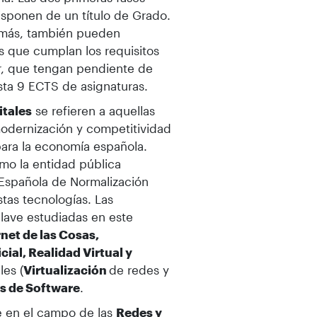
isponen de un título de Grado.
demás, también pueden
es que cumplan los requisitos
r, que tengan pendiente de
sta 9 ECTS de asignaturas.
itales
se refieren a aquellas
odernización y competitividad
ara la economía española.
mo la entidad pública
 Española de Normalización
tas tecnologías. Las
clave estudiadas en este
rnet de las Cosas,
cial, Realidad Virtual y
les (
Virtualización
de redes y
os de Software
.
é en el campo de las
Redes y