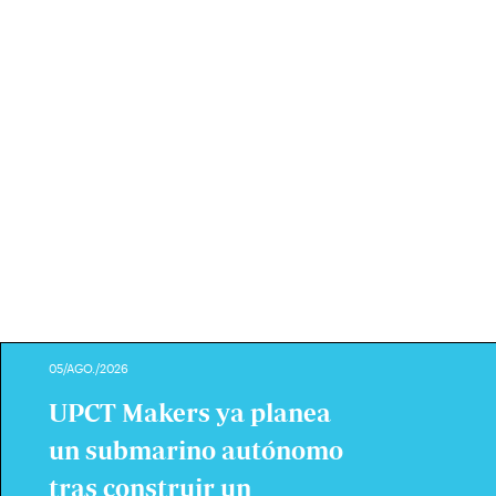
05/AGO./2026
UPCT Makers ya planea
un submarino autónomo
tras construir un