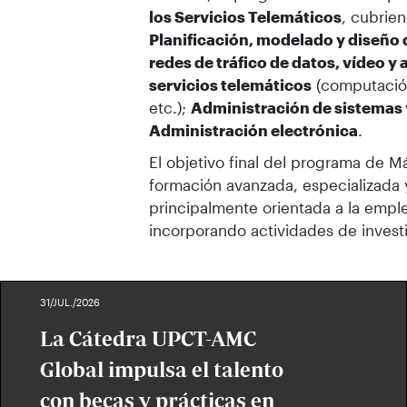
los Servicios Telemáticos
, cubrie
Planificación, modelado y diseño 
redes de tráfico de datos, vídeo y 
servicios telemáticos
(computación
etc.);
Administración de sistemas 
Administración electrónica
.
El objetivo final del programa de M
formación avanzada, especializada y
principalmente orientada a la empl
incorporando actividades de invest
31/JUL./2026
La Cátedra UPCT-AMC
Global impulsa el talento
con becas y prácticas en