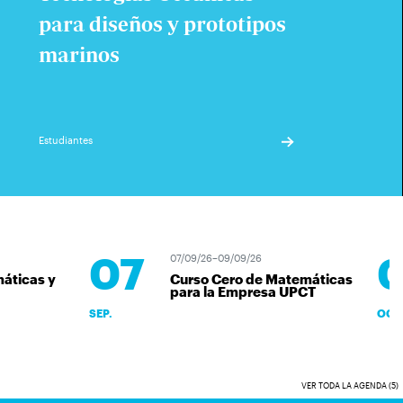
para diseños y prototipos
marinos
Estudiantes
07
0
07/09/26–09/09/26
ticas y
Curso Cero de Matemáticas
para la Empresa UPCT
SEP.
OCT.
VER TODA LA AGENDA (5)