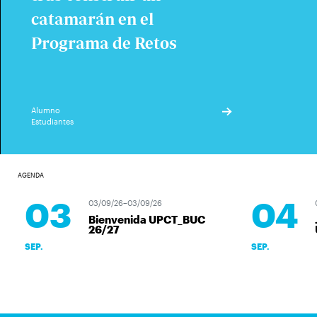
catamarán en el
Programa de Retos
Alumno
Estudiantes
AGENDA
03
04
03/09/26–03/09/26
0
Bienvenida UPCT_BUC
J
26/27
U
SEP.
SEP.