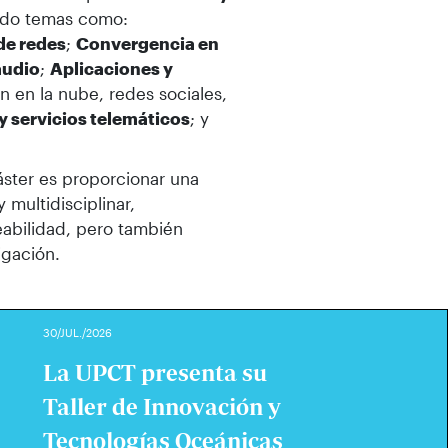
ndo temas como:
de redes
;
Convergencia en
audio
;
Aplicaciones y
 en la nube, redes sociales,
y servicios telemáticos
; y
áster es proporcionar una
 multidisciplinar,
eabilidad, pero también
igación.
30/JUL./2026
La UPCT presenta su
Taller de Innovación y
Tecnologías Oceánicas