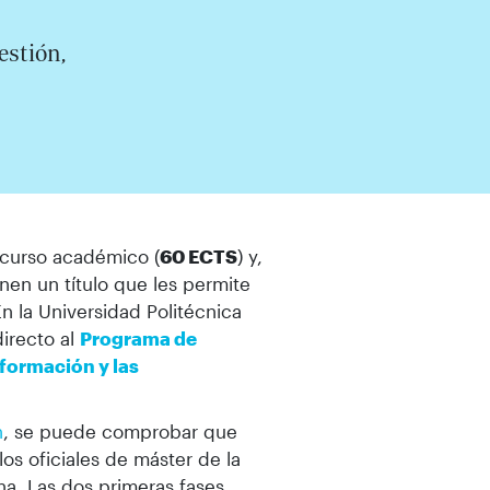
estión,
 curso académico (
60 ECTS
) y,
ienen un título que les permite
n la Universidad Politécnica
irecto al
Programa de
formación y las
n
, se puede comprobar que
los oficiales de máster de la
na. Las dos primeras fases