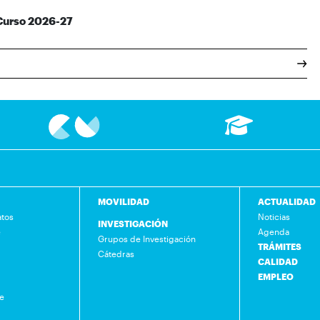
 Curso 2026-27
MOVILIDAD
ACTUALIDAD
atos
Noticias
INVESTIGACIÓN
e
Agenda
Grupos de Investigación
TRÁMITES
Cátedras
CALIDAD
EMPLEO
de