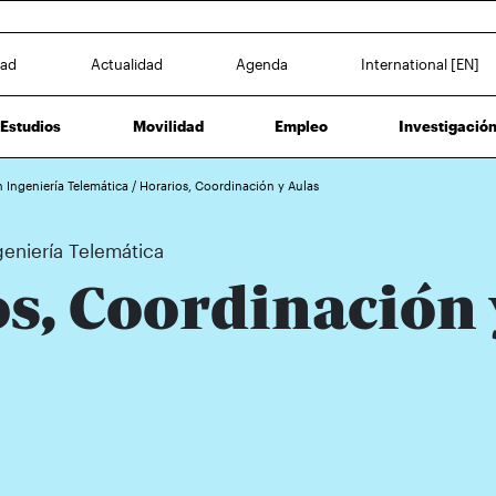
dad
Actualidad
Agenda
International [EN]
Estudios
Movilidad
Empleo
Investigació
n Ingeniería Telemática
/
Horarios, Coordinación y Aulas
geniería Telemática
s, Coordinación 