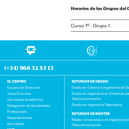
Horarios de los Grupos del
Curso 1º - Grupo 1
(+34) 968 32 53 13
EL CENTRO
ESTUDIOS DE GRADO
Equipo de Dirección
Grado en Ciencia e Ingeniería de D
Junta Directiva
Grado en Ingeniería en Sistemas d
Telecomunicación
Secretaría Académica
Grado en Ingeniería Telemática
Delegación de Estudiantes
Profesorado
ESTUDIOS DE MÁSTER
Departamentos
Máster Universitario en Ingeniería 
Normativa
Telecomunicación