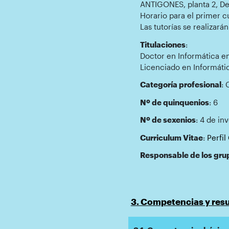
ANTIGONES, planta 2, D
Horario para el primer c
Las tutorías se realizar
Titulaciones
:
Doctor en Informática en
Licenciado en Informáti
Categoría profesional
: 
Nº de quinquenios
: 6
Nº de sexenios
: 4 de in
Curriculum Vitae
:
Perfi
Responsable de los gru
3. Competencias y resu