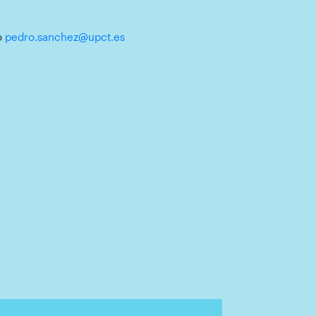
o
pedro.sanchez@upct.es