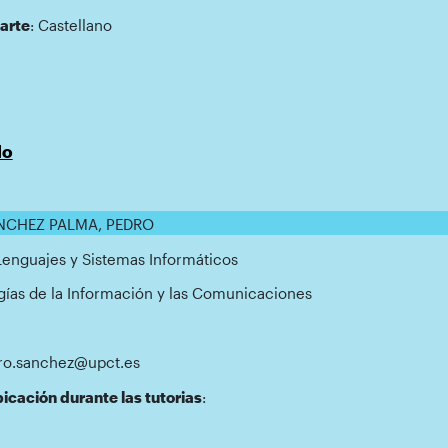
arte
: Castellano
do
ÁNCHEZ PALMA, PEDRO
 Lenguajes y Sistemas Informáticos
gías de la Información y las Comunicaciones
dro.sanchez@upct.es
icación durante las tutorias
: