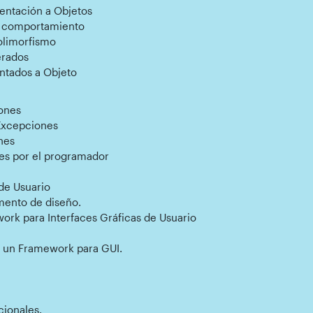
entación a Objetos
 y comportamiento
Polimorfismo
erados
entados a Objeto
ones
 Excepciones
nes
nes por el programador
 de Usuario
mento de diseño.
work para Interfaces Gráficas de Usuario
n un Framework para GUI.
cionales.