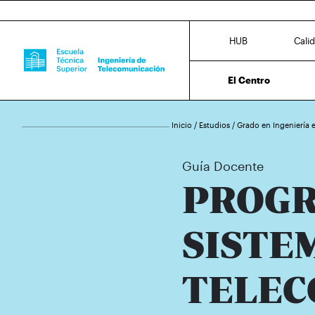
HUB
Cali
El Centro
Inicio
/
Estudios
/
Grado en Ingeniería
Guía Docente
PROGR
SISTE
TELEC