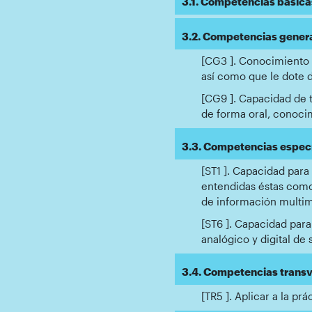
3.1. Competencias básicas
3.2. Competencias general
[CG3 ]. Conocimiento d
así como que le dote d
[CG9 ]. Capacidad de t
de forma oral, conocim
3.3. Competencias específ
[ST1 ]. Capacidad para
entendidas éstas como
de información multime
[ST6 ]. Capacidad para
analógico y digital de 
3.4. Competencias transve
[TR5 ]. Aplicar a la pr