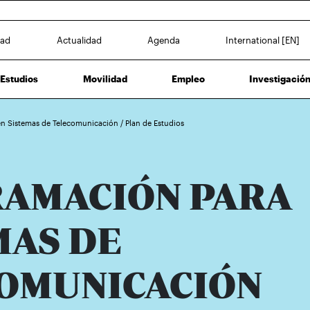
dad
Actualidad
Agenda
International [EN]
Estudios
Movilidad
Empleo
Investigació
 en Sistemas de Telecomunicación
/
Plan de Estudios
AMACIÓN PARA
MAS DE
OMUNICACIÓN