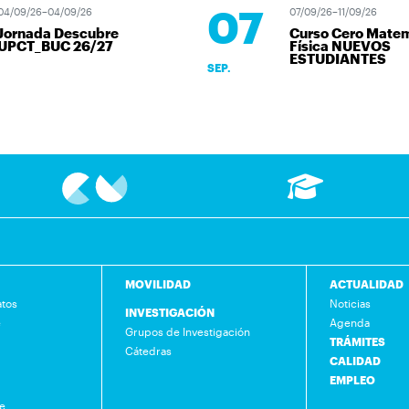
07
/09/26–04/09/26
07/09/26–11/09/26
ornada Descubre
Curso Cero Matemá
PCT_BUC 26/27
Física NUEVOS
ESTUDIANTES
SEP.
MOVILIDAD
ACTUALIDAD
atos
Noticias
INVESTIGACIÓN
e
Agenda
Grupos de Investigación
TRÁMITES
Cátedras
CALIDAD
EMPLEO
de