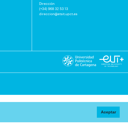
Dirección
(+34) 968 32 53 13
direccion@etsit.upct.es
Aceptar