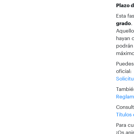
Plazo d
Esta fa
grado
.
Aquello
hayan 
podrán
máximo
Puedes 
oficial:
Solicit
También
Reglam
Consult
Títulos
Para cu
¡Os ani