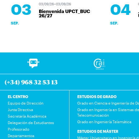
03
04
03/09/26–03/09/26
04
Bienvenida UPCT_BUC
J
26/27
U
SEP.
SEP.
(+34) 968 32 53 13
EL CENTRO
ESTUDIOS DE GRADO
Equipo de Dirección
Grado en Ciencia e Ingeniería de D
Junta Directiva
Grado en Ingeniería en Sistemas d
Telecomunicación
Secretaría Académica
Grado en Ingeniería Telemática
Delegación de Estudiantes
Profesorado
ESTUDIOS DE MÁSTER
Departamentos
Máster Universitario en Ingeniería 