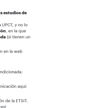
us estudios de
 UPCT, y no lo
ión
, en la que
ada
(si tienen un
ón en la web
ondicionada:
nicación aquí:
ón de la ETSIT.
res!