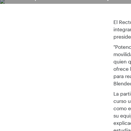
El Rect
integra
preside
"Potenc
movilid
quien q
ofrece 
para re
Blended
La part
curso u
como en
su equi
explica
estudia