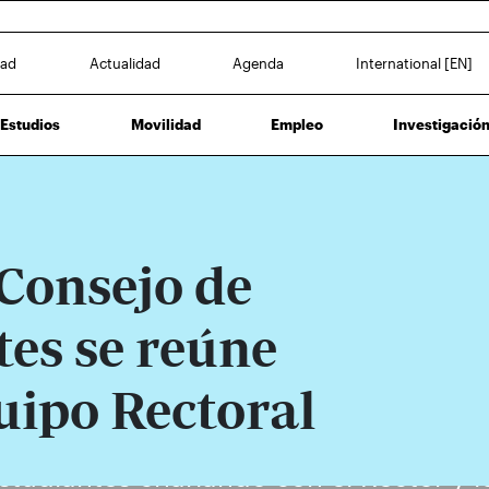
dad
Actualidad
Agenda
International [EN]
Estudios
Movilidad
Empleo
Investigació
Consejo de
es se reúne
uipo Rectoral
tudiantes charlando con el Rector y lo