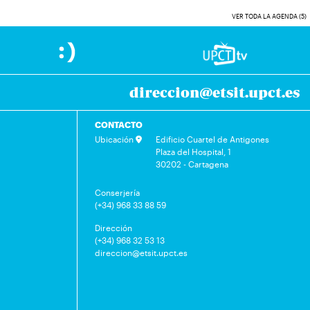
VER TODA LA AGENDA (5)
direccion@etsit.upct.es
CONTACTO
Ubicación
Edificio Cuartel de Antigones
Plaza del Hospital, 1
30202 - Cartagena
Conserjería
(+34) 968 33 88 59
Dirección
(+34) 968 32 53 13
direccion@etsit.upct.es