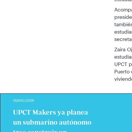
Acompañ
preside
tambié
estudia
secreta
Zaira O
estudia
UPCT po
Puerto 
viviend
05/AGO./2026
UPCT Makers ya planea
un submarino autónomo