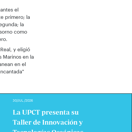
antes el
e primero; la
egunda; la
ssorno como
ero.
eal, y eligió
s Marinos en la
anean en el
"encantada"
30/JUL./2026
La UPCT presenta su
Taller de Innovación y