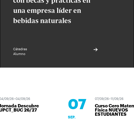
con becas y prácticas en
una empresa líder en
bebidas naturales
Cátedras
Alumno
07
04/09/26–04/09/26
07/09/26–11/09/26
Jornada Descubre
Curso Cero Matem
UPCT_BUC 26/27
Física NUEVOS
ESTUDIANTES
SEP.