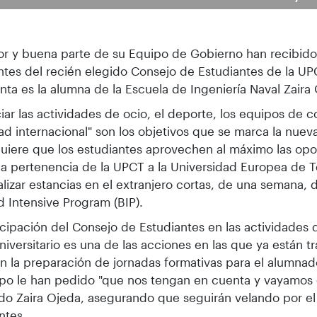
or y buena parte de su Equipo de Gobierno han recibido
ntes del recién elegido Consejo de Estudiantes de la U
nta es la alumna de la Escuela de Ingeniería Naval Zaira
iar las actividades de ocio, el deporte, los equipos de c
ad internacional" son los objetivos que se marca la nuev
uiere que los estudiantes aprovechen al máximo las op
la pertenencia de la UPCT a la Universidad Europea de T
alizar estancias en el extranjero cortas, de una semana
 Intensive Program (BIP).
icipación del Consejo de Estudiantes en las actividades 
niversitario es una de las acciones en las que ya están tr
 la preparación de jornadas formativas para el alumnado
po le han pedido "que nos tengan en cuenta y vayamos 
do Zaira Ojeda, asegurando que seguirán velando por el 
ntes.