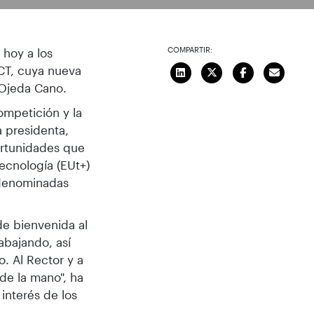
COMPARTIR:
 hoy a los
PCT, cuya nueva
 Ojeda Cano.
ompetición y la
a presidenta,
ortunidades que
ecnología (EUt+)
, denominadas
de bienvenida al
abajando, así
. Al Rector y a
de la mano", ha
interés de los