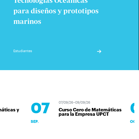
Tecnologías Oceánicas
para diseños y prototipos
marinos
Estudiantes
07
07/09/26–09/09/26
áticas y
Curso Cero de Matemáticas
para la Empresa UPCT
SEP.
OCT.