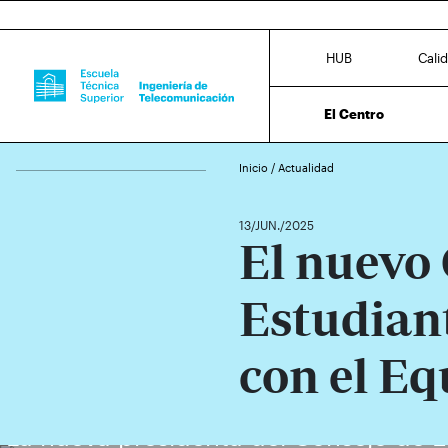
HUB
Cali
El Centro
Inicio
/
Actualidad
13/JUN./2025
El nuevo 
Estudiant
con el Eq
La nueva presidenta del Consejo de Es