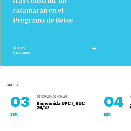
tras construir un
catamarán en el
Programa de Retos
Alumno
Estudiantes
AGENDA
03
04
03/09/26–03/09/26
Bienvenida UPCT_BUC
26/27
SEP.
SEP.