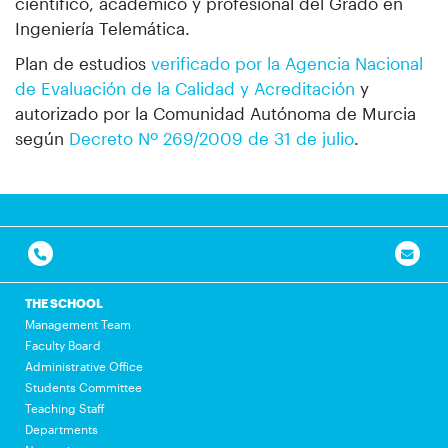
científico, académico y profesional del Grado en
Ingeniería Telemática.
Plan de estudios
verificado por la Agencia Nacional
de Evaluación de la Calidad y Acreditación
y
autorizado por la Comunidad Autónoma de Murcia
según
Decreto Nº 269/2009 de 31 de julio
.
THE SCHOOL
Management Team
Faculty Board
Administrative Office
Students Committee
Teaching Staff
Departments