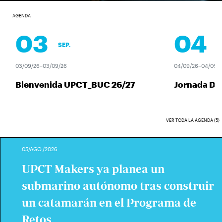
AGENDA
03
04
SEP.
SEP
03/09/26–03/09/26
04/09/26–04/09/26
Bienvenida UPCT_BUC 26/27
Jornada Des
VER TODA LA AGENDA (5)
05/AGO./2026
UPCT Makers ya planea un
submarino autónomo tras construir
un catamarán en el Programa de
Retos