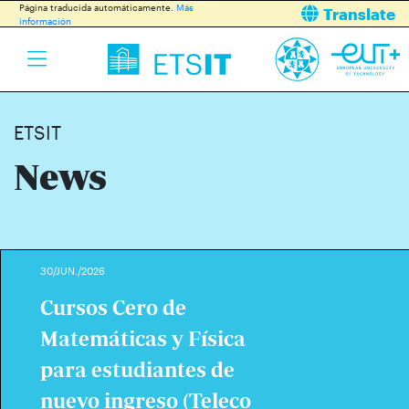
Página traducida automáticamente.
Más
Translate
información
ETSIT
News
30/JUN./2026
Cursos Cero de
Matemáticas y Física
para estudiantes de
nuevo ingreso (Teleco