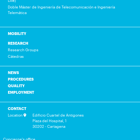
Lille)
Doble Máster de Ingeniería de Telecomunicación e Ingeniería
Telemática
MOBILITY
RESEARCH
Research Groups
Cátedras
NEWS
PROCEDURES
QUALITY
EMPLOYMENT
CONTACT
Location
Edificio Cuartel de Antigones
Plaza del Hospital, 1
30202 - Cartagena
Concierge's office